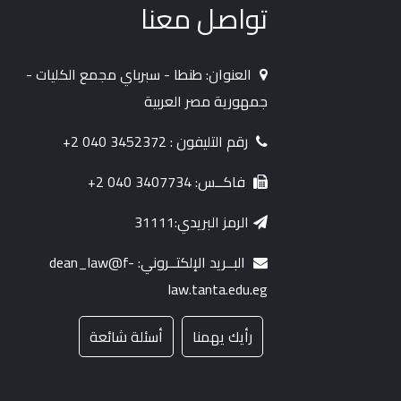
تواصل معنا
العنوان: طنطا - سبرباي مجمع الكليات -
جمهورية مصر العربية
رقم التليفون : 3452372 040 2+
فاكــس: 3407734 040 2+
الرمز البريدي:31111
البــريد الإلكتــروني: dean_law@f-
law.tanta.edu.eg
رأيك يهمنا
أسئلة شائعة