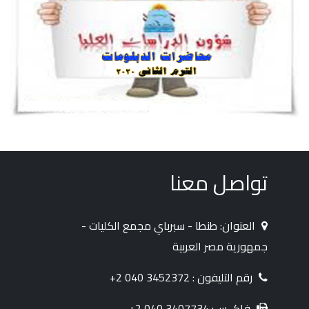
تواصل معنا
العنوان: طنطا - سبرباي مجمع الكليات -
جمهورية مصر العربية
رقم التليفون : 3452372 040 2+
فاكــس: 3407734 040 2+