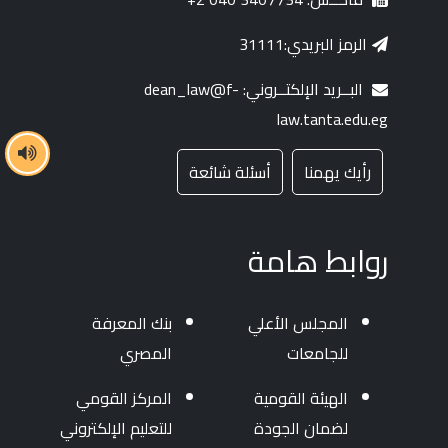
الرمز البريدي:31111
البــريد الإلكتــروني: dean_law@f-
law.tanta.edu.eg
رأيك يهمنا
أسئلة شائعة
روابط هامة
المجلس الأعلي
بنك المعرفة
للجامعات
المصري
الهيئة القومية
المركز القومي
لضمان الجودة
للتعليم الإلكتروني