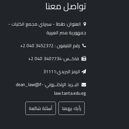
تواصل معنا
العنوان: طنطا - سبرباي مجمع الكليات -
جمهورية مصر العربية
رقم التليفون : 3452372 040 2+
فاكــس: 3407734 040 2+
الرمز البريدي:31111
البــريد الإلكتــروني: dean_law@f-
law.tanta.edu.eg
رأيك يهمنا
أسئلة شائعة