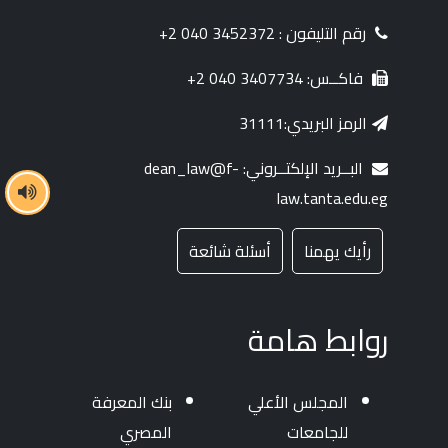
رقم التليفون : 3452372 040 2+
فاكــس: 3407734 040 2+
الرمز البريدي:31111
البــريد الإلكتــروني: dean_law@f-
law.tanta.edu.eg
رأيك يهمنا
أسئلة شائعة
روابط هامة
المجلس الأعلي
بنك المعرفة
للجامعات
المصري