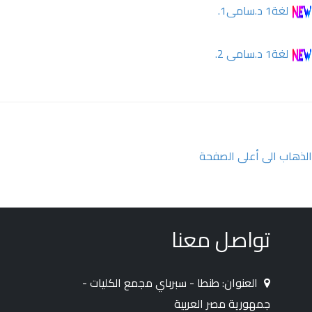
لغة1 د.سامى1.
لغة1 د.سامى 2.
الذهاب الى أعلى الصفحة
تواصل معنا
العنوان: طنطا - سبرباي مجمع الكليات -
جمهورية مصر العربية