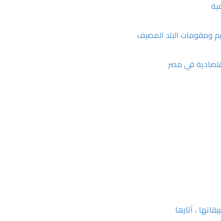
ية
قيم ومقومات البلد المضيف
لاقتصادية في مصر
اتها ، آثارها