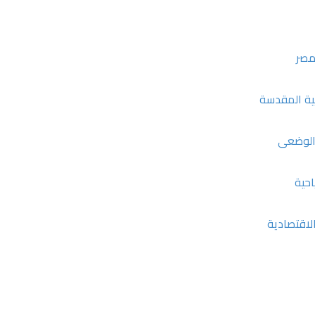
مصر
نية المقدسة
 الوضعى
احية
لاقتصادية