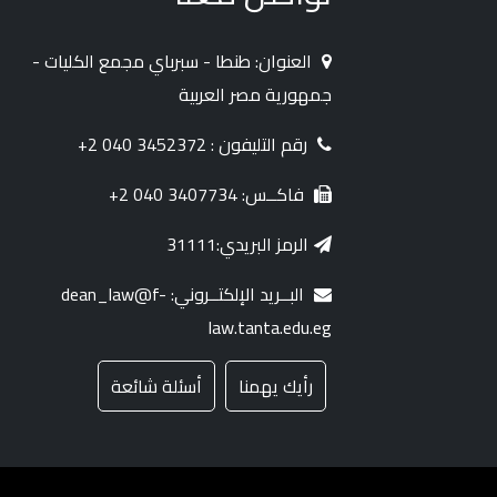
العنوان: طنطا - سبرباي مجمع الكليات -
جمهورية مصر العربية
رقم التليفون : 3452372 040 2+
فاكــس: 3407734 040 2+
الرمز البريدي:31111
البــريد الإلكتــروني: dean_law@f-
law.tanta.edu.eg
رأيك يهمنا
أسئلة شائعة