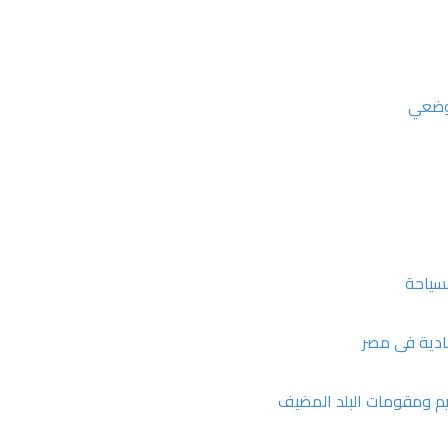
الوضعي
لسياحة
صادية فى مصر
قيم ومقومات البلد المضيف