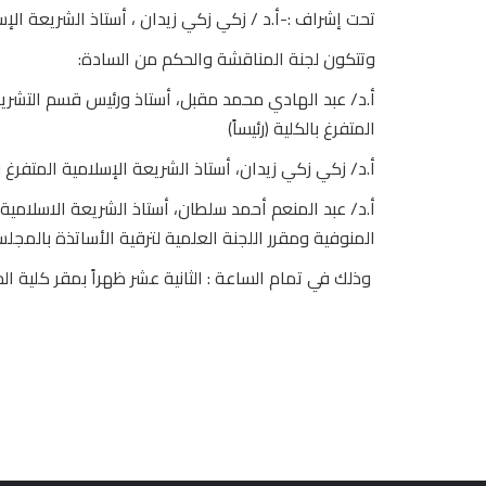
تحت إشراف :-أ.د / زكي زكي زيدان ، أستاذ الشريعة الإسل
وتتكون لجنة المناقشة والحكم من السادة:
أ.د/ عبد الهادي محمد مقبل، أستاذ ورئيس قسم التشريع
المتفرغ بالكلية (رئيساً)
أ.د/ زكي زكي زيدان، أستاذ الشريعة الإسلامية المتفرغ ب
أ.د/ عبد المنعم أحمد سلطان، أستاذ الشريعة الاسلامية
المنوفية ومقرر اللجنة العلمية لترقية الأساتذة بالمجل
وذلك في تمام الساعة : الثانية عشر ظهراً بمقر كلية 