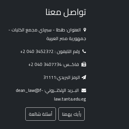
تواصل معنا
العنوان: طنطا - سبرباي مجمع الكليات -
جمهورية مصر العربية
رقم التليفون : 3452372 040 2+
فاكــس: 3407734 040 2+
الرمز البريدي:31111
البــريد الإلكتــروني: dean_law@f-
law.tanta.edu.eg
رأيك يهمنا
أسئلة شائعة